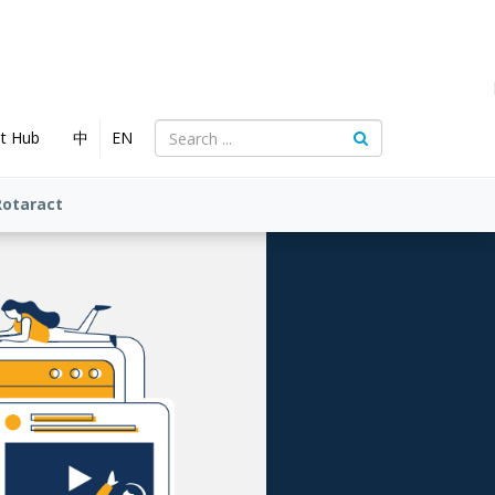
nt Hub
中
EN
Rotaract